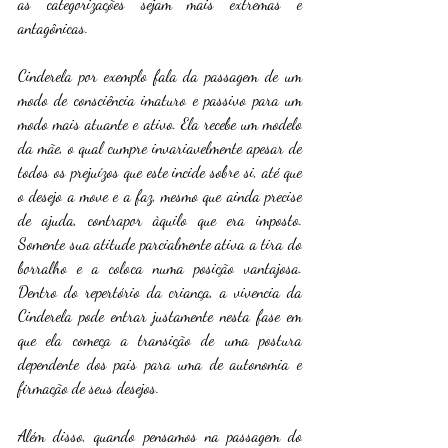
as categorizações sejam mais extremas e 
antagônicas.
Cinderela por exemplo fala da passagem de um 
modo de consciência imaturo e passivo para um 
modo mais atuante e ativo. Ela recebe um modelo 
da mãe, o qual cumpre invariavelmente apesar de 
todos os prejuízos que este incide sobre si, até que 
o desejo a move e a faz, mesmo que ainda precise 
de ajuda, contrapor àquilo que era imposto. 
Somente sua atitude parcialmente ativa a tira do 
borralho e a coloca numa posição vantajosa. 
Dentro do repertório da criança, a vivencia da 
Cinderela pode entrar justamente nesta fase em 
que ela começa a transição de uma postura 
dependente dos pais para uma de autonomia e 
firmação de seus desejos.
Além disso, quando pensamos na passagem do 