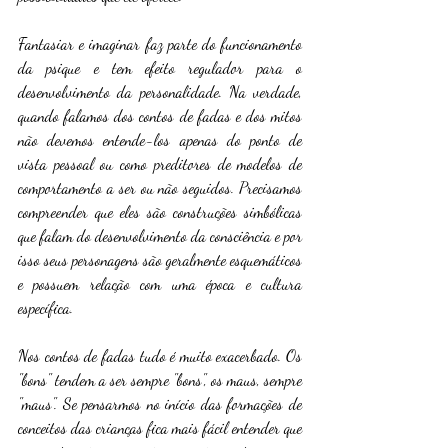
Fantasiar e imaginar faz parte do funcionamento 
da psique e tem efeito regulador para o 
desenvolvimento da personalidade. Na verdade, 
quando falamos dos contos de fadas e dos mitos 
não devemos entende-los apenas do ponto de 
vista pessoal ou como preditores de modelos de 
comportamento a ser ou não seguidos. Precisamos 
compreender que eles são construções simbólicas 
que falam do desenvolvimento da consciência e por 
isso seus personagens são geralmente esquemáticos 
e possuem relação com uma época e cultura 
específica.
Nos contos de fadas tudo é muito exacerbado. Os 
"bons" tendem a ser sempre "bons", os maus, sempre 
"maus". Se pensarmos no início das formações de 
conceitos das crianças fica mais fácil entender que 