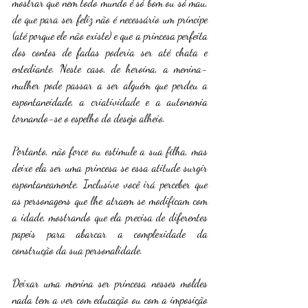
mostrar que nem todo mundo é só bom ou só mau, 
de que para ser feliz não é necessário um príncipe 
(até porque ele não existe) e que a princesa perfeita 
dos contos de fadas poderia ser até chata e 
entediante. Neste caso, de heroína, a menina-
mulher pode passar a ser alguém que perdeu a 
espontaneidade, a criatividade e a autonomia 
tornando-se o espelho do desejo alheio. 
Portanto, não force ou estimule a sua filha, mas 
deixe ela ser uma princesa se essa atitude surgir 
espontaneamente. Inclusive você irá perceber que 
as personagens que lhe atraem se modificam com 
a idade, mostrando que ela precisa de diferentes 
papeis para abarcar a complexidade da 
construção da sua personalidade. 
Deixar uma menina ser princesa nesses moldes 
nada tem a ver com educação ou com a imposição 