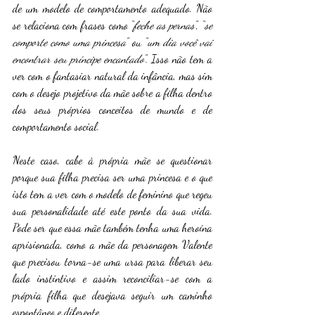
de um modelo de comportamento adequado. Não 
se relaciona com frases como “
feche as pernas
”, “
se 
comporte como uma princesa
” ou “
um dia você vai 
encontrar seu príncipe encantado
”. Isso não tem a 
ver com o fantasiar natural da infância, mas sim 
com o desejo projetivo da mãe sobre a filha dentro 
dos seus próprios conceitos de mundo e de 
comportamento social. 
Neste caso, cabe à própria mãe se questionar 
porque sua filha precisa ser uma princesa e o que 
isto tem a ver com o modelo de feminino que regeu 
sua personalidade até este ponto da sua vida. 
Pode ser que essa mãe também tenha uma heroína 
aprisionada, como a mãe da personagem Valente 
que precisou torna-se uma ursa para liberar seu 
lado instintivo e assim reconciliar-se com a 
própria filha que desejava seguir um caminho 
espontâneo e diferente.  