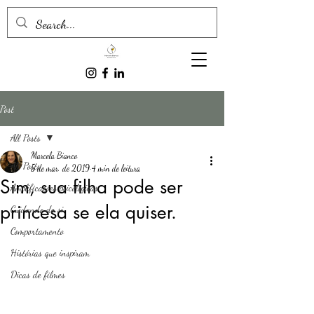
Post
All Posts
Marcela Bianco
All Posts
5 de mar. de 2019
4 min de leitura
Sim, sua filha pode ser
Amplificações psicológicas
princesa se ela quiser.
Cuidando de si
Comportamento
Histórias que inspiram
Dicas de filmes