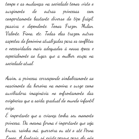
tempo e as mudanças na sociedade temos visto o 
surgimento de outras princesas com 
comportamento bastante diverso do tipo frágil, 
passiva e dependente. Temos Frozen, Mulan, 
Valente, Fiona, etc. Todas elas trazem outros 
aspectos do feminino atualizados para os conflitos 
e necessidades mais adequados à nossa época e 
especialmente ao lugar que a mulher ocupa na 
sociedade atual. 
Assim, a princesa corresponde simbolicamente ao 
nascimento da heroína na menina e surge como 
auxiliadora imaginária no enfrentamento das 
exigências que a saída gradual do mundo infantil 
exige. 
É importante que a criança tenha seu momento 
princesa. Da mesma forma é importante que seja 
bruxa, rainha má, guerreira ou até o até Perna 
Longa. A fantasia só existe porque para ela não 