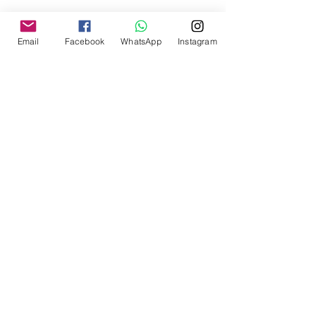
Email
Facebook
WhatsApp
Instagram
Josie Conti é psicóloga, blogueira e empresária. É 
idealizadora e responsável por toda linha editoral do 
CONTI outra.