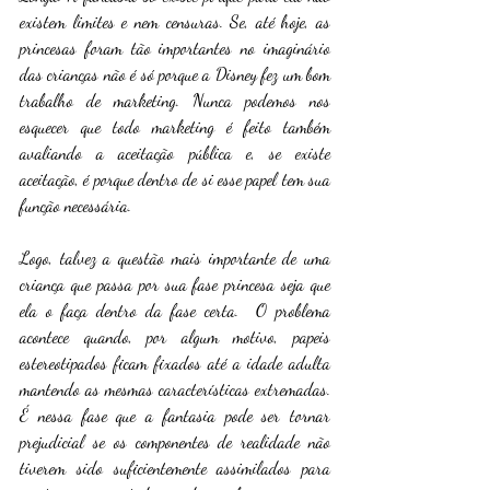
existem limites e nem censuras. Se, até hoje, as 
princesas foram tão importantes no imaginário 
das crianças não é só porque a Disney fez um bom 
trabalho de marketing. Nunca podemos nos 
esquecer que todo marketing é feito também 
avaliando a aceitação pública e, se existe 
aceitação, é porque dentro de si esse papel tem sua 
função necessária.
Logo, talvez a questão mais importante de uma 
criança que passa por sua fase princesa seja que 
ela o faça dentro da fase certa.  O problema 
acontece quando, por algum motivo, papeis 
estereotipados ficam fixados até a idade adulta 
mantendo as mesmas características extremadas. 
É nessa fase que a fantasia pode ser tornar 
prejudicial se os componentes de realidade não 
tiverem sido suficientemente assimilados para 